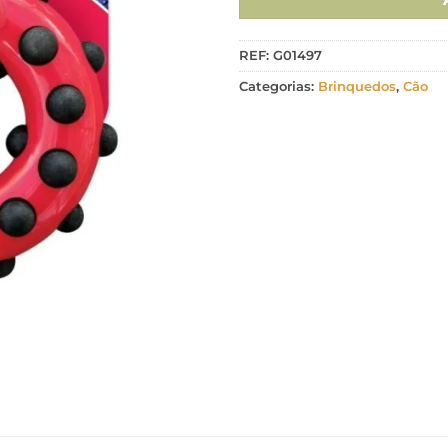
REF:
G01497
Categorias:
Brinquedos
,
Cão