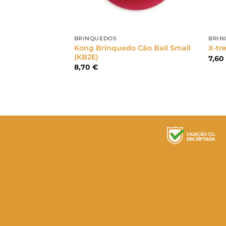
BRINQUEDOS
BRIN
Kong Brinquedo Cão Ball Small
X-tr
(KB2E)
7,6
8,70
€
 Cão Puppy Osso
ortida