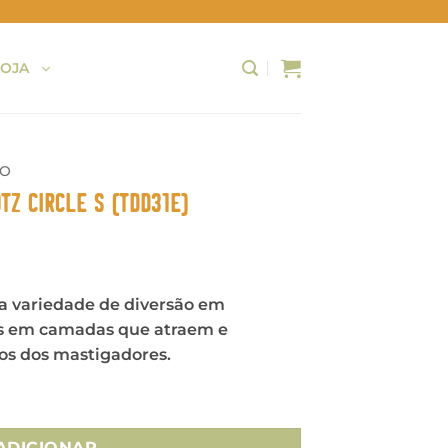
LOJA
ÃO
tz Circle S (TDD31E)
 variedade de diversão em
as em camadas que atraem e
os dos mastigadores.
do Cão Dotz Circle S (TDD31E)
ADICIONAR