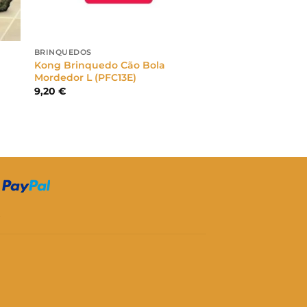
BRINQUEDOS
Kong Brinquedo Cão Bola
Mordedor L (PFC13E)
9,20
€
S