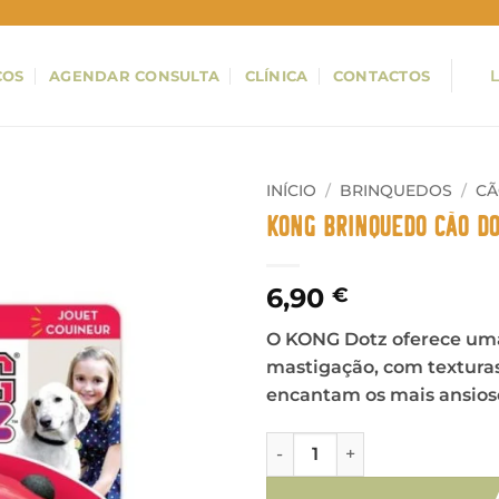
ÇOS
AGENDAR CONSULTA
CLÍNICA
CONTACTOS
INÍCIO
/
BRINQUEDOS
/
C
Kong Brinquedo Cão Do
6,90
€
O KONG Dotz oferece uma
mastigação, com textur
encantam os mais ansios
Quantidade de Kong Brinque