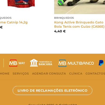
QUEDOS
BRINQUEDOS
Kong Active Brinquedo Gato
eme Catnip 14,2g
Bola Tenis com Guizo (CA56E)
0
€
4,40
€
HOME
SERVIÇOS
AGENDAR CONSULTA
CLÍNICA
CONTACTO
LIVRO DE RECLAMAÇÕES ELETRÔNICO