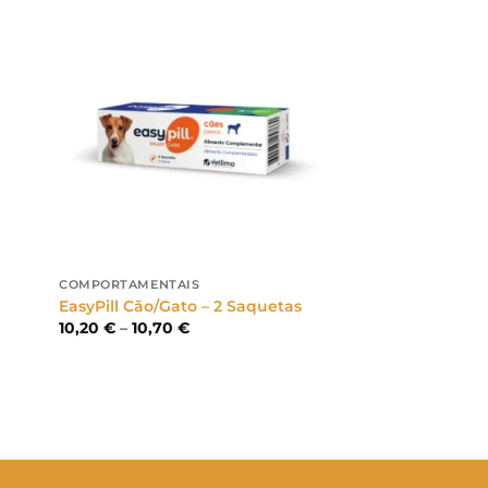
COMPORTAMENTAIS
l
EasyPill Cão/Gato – 2 Saquetas
Price
10,20
€
–
10,70
€
range:
10,20 €
through
10,70 €