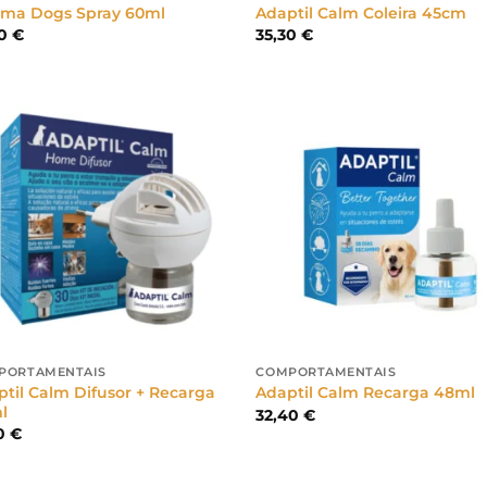
lma Dogs Spray 60ml
Adaptil Calm Coleira 45cm
50
€
35,30
€
PORTAMENTAIS
COMPORTAMENTAIS
til Calm Difusor + Recarga
Adaptil Calm Recarga 48ml
l
32,40
€
10
€