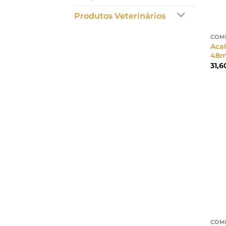
Produtos Veterinários
COM
Acal
48m
31,
COM