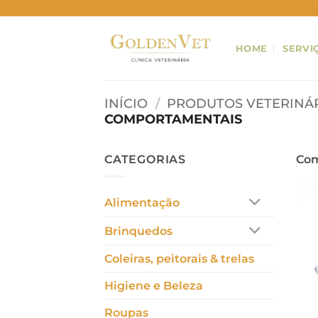
Skip
to
content
HOME
SERVI
INÍCIO
/
PRODUTOS VETERINÁ
COMPORTAMENTAIS
CATEGORIAS
Com
Alimentação
Brinquedos
Coleiras, peitorais & trelas
Higiene e Beleza
Roupas