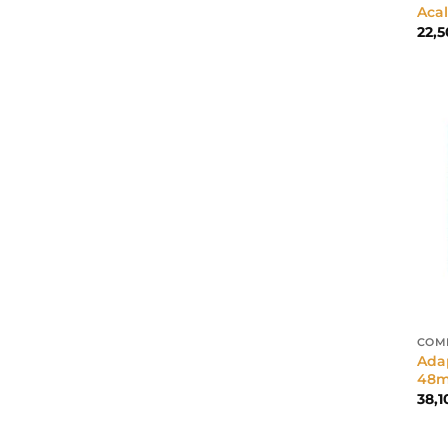
Aca
22,
COM
Adap
48m
38,