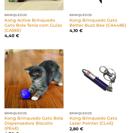
BRINQUEDOS
BRINQUEDOS
Kong Active Brinquedo
Kong Brinquedo Gato
Gato Bola Tenis com Guizo
Better Buzz Bee (CA448E)
(CA56E)
4,10
€
4,40
€
BRINQUEDOS
BRINQUEDOS
Kong Brinquedo Gato Bola
Kong Brinquedo Gato
Dispensadora Biscoito
Laser Pointer (CL4E)
(PE4E)
2,80
€