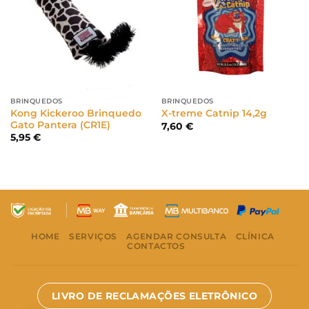
BRINQUEDOS
BRINQUEDOS
Kong Kickeroo Brinquedo
X-treme Catnip 14,2g
Gato Pantera (CR1E)
7,60
€
5,95
€
HOME
SERVIÇOS
AGENDAR CONSULTA
CLÍNICA
CONTACTOS
LIVRO DE RECLAMAÇÕES ELETRÔNICO