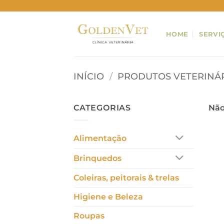
Skip
to
content
HOME
SERVI
INÍCIO
/
PRODUTOS VETERINÁ
CATEGORIAS
Não
Alimentação
Brinquedos
Coleiras, peitorais & trelas
Higiene e Beleza
Roupas