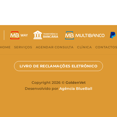
HOME
SERVIÇOS
AGENDAR CONSULTA
CLÍNICA
CONTACTO
LIVRO DE RECLAMAÇÕES ELETRÔNICO
Copyright 2026 ©
GoldenVet
Desenvolvido por
Agência BlueBall