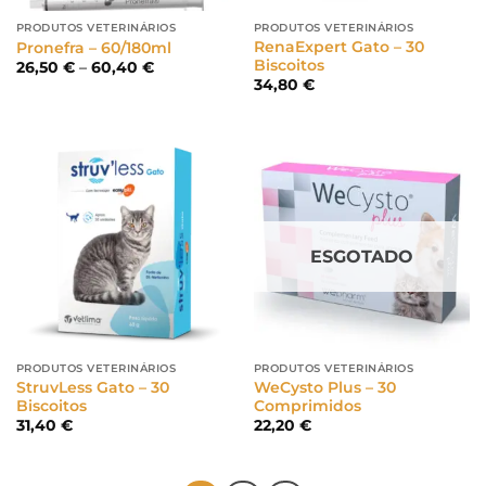
PRODUTOS VETERINÁRIOS
PRODUTOS VETERINÁRIOS
RenaExpert Gato – 30
Pronefra – 60/180ml
Biscoitos
Price
26,50
€
–
60,40
€
range:
34,80
€
26,50 €
through
60,40 €
ESGOTADO
PRODUTOS VETERINÁRIOS
PRODUTOS VETERINÁRIOS
StruvLess Gato – 30
WeCysto Plus – 30
Biscoitos
Comprimidos
31,40
€
22,20
€