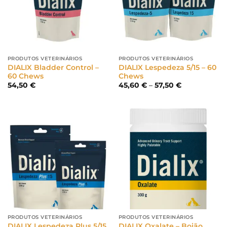
PRODUTOS VETERINÁRIOS
PRODUTOS VETERINÁRIOS
DIALIX Bladder Control –
DIALIX Lespedeza 5/15 – 60
60 Chews
Chews
Price
54,50
€
45,60
€
–
57,50
€
range:
45,60 €
through
57,50 €
PRODUTOS VETERINÁRIOS
PRODUTOS VETERINÁRIOS
DIALIX Lespedeza Plus 5/15
DIALIX Oxalate – Boião