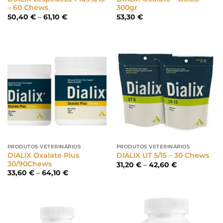
– 60 Chews
300gr
Price
50,40
€
–
61,10
€
53,30
€
range:
50,40 €
through
61,10 €
PRODUTOS VETERINÁRIOS
PRODUTOS VETERINÁRIOS
DIALIX Oxalate Plus
DIALIX UT 5/15 – 30 Chews
30/90Chews
Price
31,20
€
–
42,60
€
range:
Price
33,60
€
–
64,10
€
31,20 €
range:
through
33,60 €
42,60 €
through
64,10 €