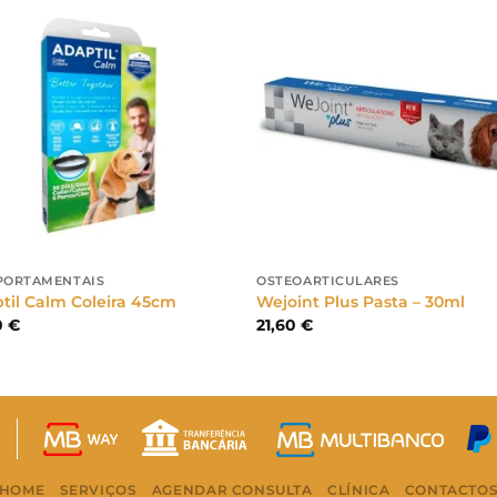
ORTAMENTAIS
OSTEOARTICULARES
til Calm Coleira 45cm
Wejoint Plus Pasta – 30ml
0
€
21,60
€
HOME
SERVIÇOS
AGENDAR CONSULTA
CLÍNICA
CONTACTO