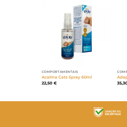
NÁRIOS
COMPORTAMENTAIS
COMP
olução 118ml
Acalma Cats Spray 60ml
Adap
22,50
€
35,3