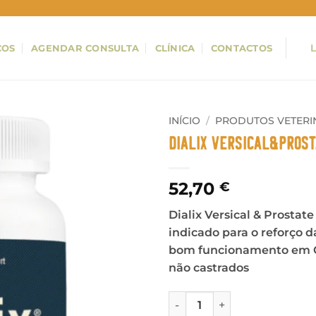
ÇOS
AGENDAR CONSULTA
CLÍNICA
CONTACTOS
INÍCIO
/
PRODUTOS VETERI
DIALIX Versical&Pros
52,70
€
Dialix Versical & Prosta
indicado para o reforço 
bom funcionamento em C
não castrados
Quantidade de DIALIX Versi