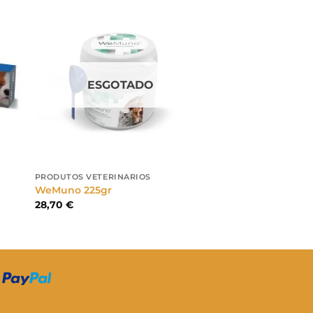
ESGOTADO
PRODUTOS VETERINÁRIOS
WeMuno 225gr
28,70
€
S