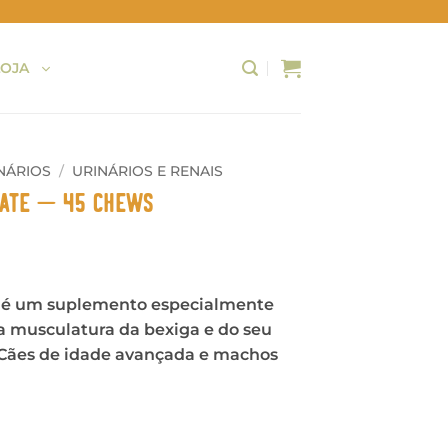
LOJA
NÁRIOS
/
URINÁRIOS E RENAIS
tate – 45 Chews
te é um suplemento especialmente
da musculatura da bexiga e do seu
ães de idade avançada e machos
cal&Prostate - 45 Chews