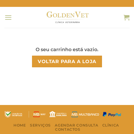
Skip
to
content
O seu carrinho está vazio.
VOLTAR PARA A LOJA
HOME
SERVIÇOS
AGENDAR CONSULTA
CLÍNICA
CONTACTOS