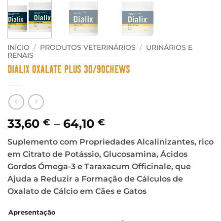
INÍCIO
/
PRODUTOS VETERINÁRIOS
/
URINÁRIOS E
RENAIS
DIALIX Oxalate Plus 30/90Chews
Price
33,60
–
64,10
€
€
range:
Suplemento com Propriedades Alcalinizantes, rico
33,60 €
em Citrato de Potássio, Glucosamina, Ácidos
through
Gordos Ómega-3 e Taraxacum Officinale, que
64,10 €
Ajuda a Reduzir a Formação de Cálculos de
Oxalato de Cálcio em Cães e Gatos
Apresentação