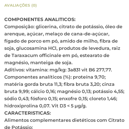
AVALIAÇÕES (0)
COMPONENTES ANALITICOS:
Composição: glicerina, citrato de potássio, óleo de
arenque, açúcar, melaço de cana-de-açúcar,
fígado de porco em pó, amido de milho, fibra de
soja, glucosamina HCl, produtos de levedura, raiz
de Taraxacum officinale em pó, estearato de
magnésio, manteiga de soja.
Aditivos: vitamina: mg/kg: 3a831 vit B6 277,77.
Componentes analíticos (%): proteína 9,70;
matéria gorda bruta 11,3; fibra bruta 3,20; cinza
bruta 9,99; cálcio 0,16; magnésio 0,13; potássio 4,55;
sódio 0,43; fósforo 0,15; enxofre 0,15; cloreto 1,46;
hidroxiprolina 0,07. Vit D3 < 5 µg/g.
CARACTERISTICAS:
Alimentos complementares dietéticos com Citrato
de Potássio: