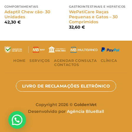
COMPORTAMENTAIS
GASTROINTESTINAIS E HEPÁTICOS
Adaptil Chew cão- 30
WePatiCare Raças
Unidades
Pequenas e Gatos – 30
Comprimidos
42,30
€
32,60
€
HOME
SERVIÇOS
AGENDAR CONSULTA
CLÍNICA
CONTACTOS
LIVRO DE RECLAMAÇÕES ELETRÔNICO
Copyright 2026 ©
GoldenVet
Desenvolvido por
Agência BlueBall