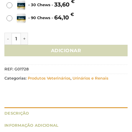
€
33,60
-
30 Chews
-
€
64,10
-
90 Chews
-
Quantidade de DIALIX Oxalate Plus 30/90Chews
ADICIONAR
REF:
G01728
Categorias:
Produtos Veterinários
,
Urinários e Renais
DESCRIÇÃO
INFORMAÇÃO ADICIONAL