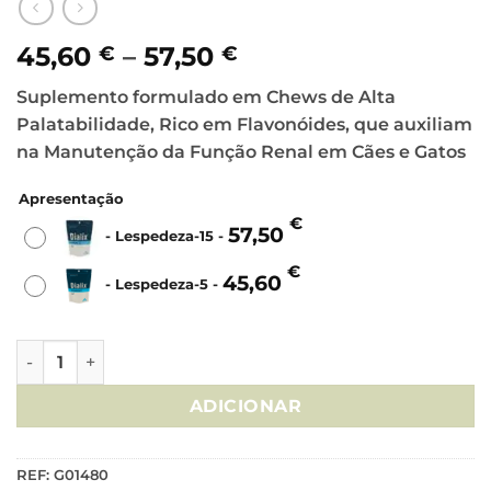
Price
45,60
–
57,50
€
€
range:
Suplemento formulado em Chews ​​de Alta
45,60 €
Palatabilidade, Rico em Flavonóides, que auxiliam
through
na Manutenção da Função Renal em Cães e Gatos
57,50 €
Apresentação
€
57,50
-
Lespedeza-15
-
€
45,60
-
Lespedeza-5
-
Quantidade de DIALIX Lespedeza 5/15 - 60 Chews
ADICIONAR
REF:
G01480