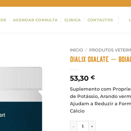
ÇOS
AGENDAR CONSULTA
CLÍNICA
CONTACTOS
INÍCIO
/
PRODUTOS VETERI
DIALIX Oxalate – Boiã
53,30
€
Suplemento com Proprieda
de Potássio, Arando ver
Ajudam a Reduzir a Form
Cálcio
Quantidade de DIALIX Oxala