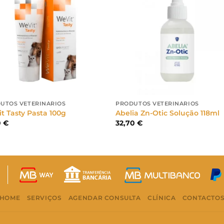
UTOS VETERINÁRIOS
PRODUTOS VETERINÁRIOS
t Tasty Pasta 100g
Abelia Zn-Otic Solução 118ml
0
€
32,70
€
HOME
SERVIÇOS
AGENDAR CONSULTA
CLÍNICA
CONTACTO