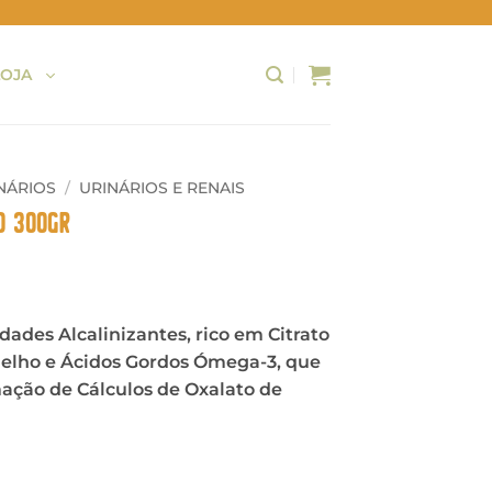
LOJA
NÁRIOS
/
URINÁRIOS E RENAIS
o 300gr
des Alcalinizantes, rico em Citrato
melho e Ácidos Gordos Ómega-3, que
ação de Cálculos de Oxalato de
te - Boião 300gr