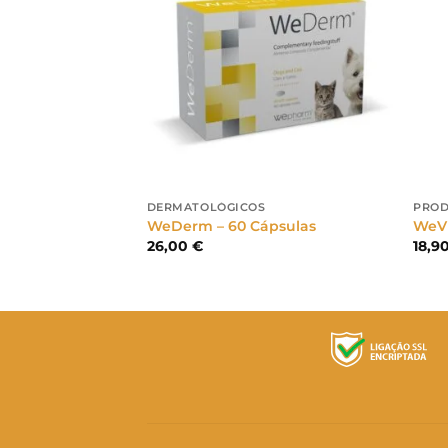
DERMATOLÓGICOS
PROD
14,2g
WeDerm – 60 Cápsulas
WeVi
26,00
€
18,9