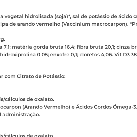
vegetal hidrolisada (soja)*, sal de potássio de ácido cít
, polpa de arando vermelho (Vaccinium macrocarpon). *P
kg.
,1; matéria gorda bruta 16,4; fibra bruta 20,1; cinza br
; hidroxiprolina 0,05; enxofre 0,1; cloretos 4,06. Vit D3 3
 com Citrato de Potássio:
s/cálculos de oxalato.
carpon (Arando Vermelho) e Ácidos Gordos Ómega-3
il administração.
s/cálculos de oxalato.