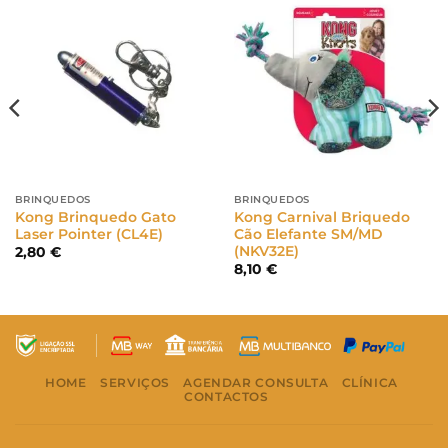
BRINQUEDOS
BRINQUEDOS
Kong Brinquedo Gato
Kong Carnival Briquedo
Laser Pointer (CL4E)
Cão Elefante SM/MD
(NKV32E)
2,80
€
8,10
€
HOME
SERVIÇOS
AGENDAR CONSULTA
CLÍNICA
CONTACTOS