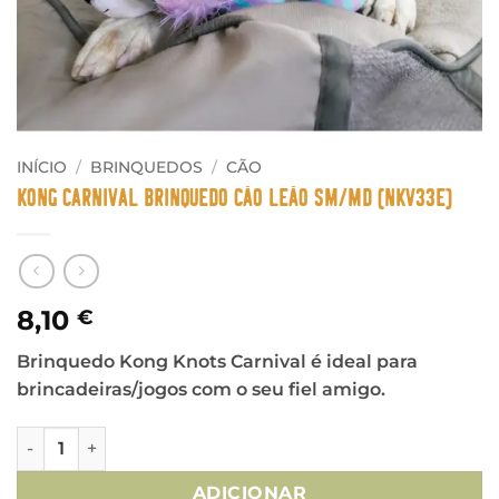
INÍCIO
/
BRINQUEDOS
/
CÃO
Kong Carnival Brinquedo Cão Leão SM/MD (NKV33E)
8,10
€
Brinquedo Kong Knots Carnival é ideal para
brincadeiras/jogos com o seu fiel amigo.
Quantidade de Kong Carnival Brinquedo Cão Leão SM/MD 
ADICIONAR