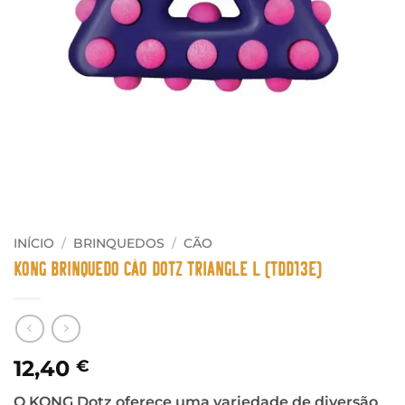
INÍCIO
/
BRINQUEDOS
/
CÃO
Kong Brinquedo Cão Dotz Triangle L (TDD13E)
12,40
€
O KONG Dotz oferece uma variedade de diversão