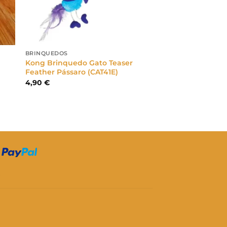
BRINQUEDOS
Kong Brinquedo Gato Teaser
Feather Pássaro (CAT41E)
4,90
€
S