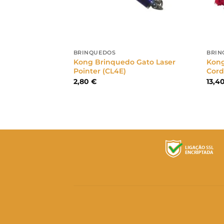
BRINQUEDOS
BRIN
 Gato Better
Kong Brinquedo Gato Laser
Kong
8E)
Pointer (CL4E)
Cord
2,80
€
13,4