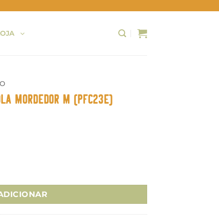
LOJA
ÃO
ola Mordedor M (PFC23E)
edo Cão Bola Mordedor M (PFC23E)
ADICIONAR