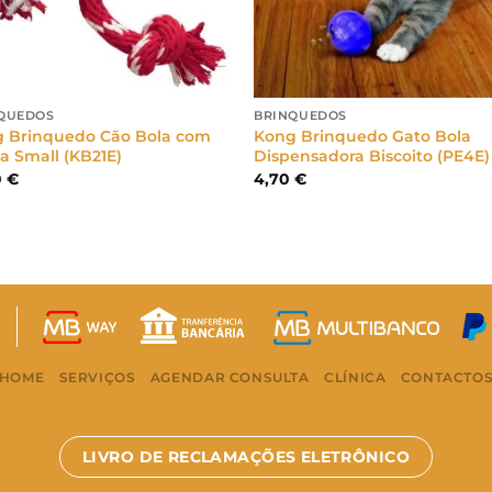
QUEDOS
BRINQUEDOS
 Brinquedo Cão Bola com
Kong Brinquedo Gato Bola
a Small (KB21E)
Dispensadora Biscoito (PE4E)
0
€
4,70
€
HOME
SERVIÇOS
AGENDAR CONSULTA
CLÍNICA
CONTACTO
LIVRO DE RECLAMAÇÕES ELETRÔNICO