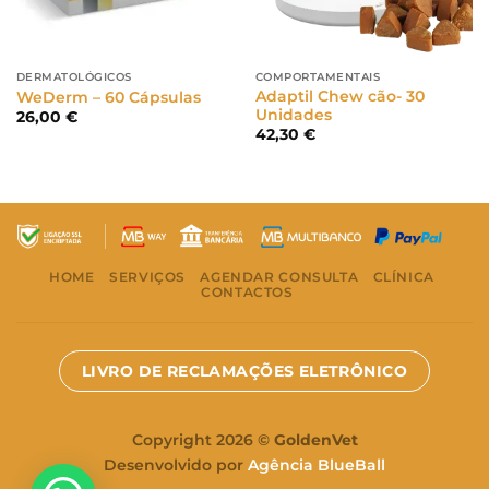
DERMATOLÓGICOS
COMPORTAMENTAIS
Adaptil Chew cão- 30
WeDerm – 60 Cápsulas
Unidades
26,00
€
42,30
€
HOME
SERVIÇOS
AGENDAR CONSULTA
CLÍNICA
CONTACTOS
LIVRO DE RECLAMAÇÕES ELETRÔNICO
Copyright 2026 ©
GoldenVet
Desenvolvido por
Agência BlueBall