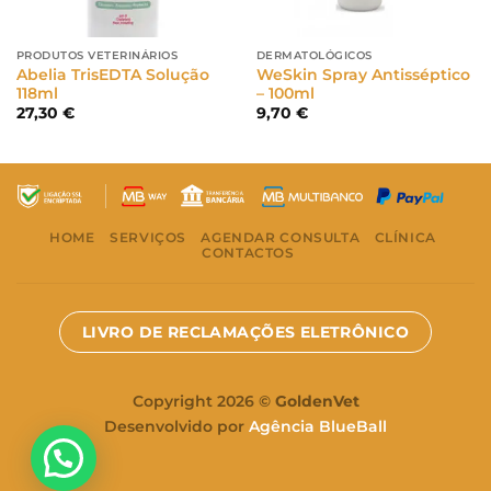
PRODUTOS VETERINÁRIOS
DERMATOLÓGICOS
Abelia TrisEDTA Solução
WeSkin Spray Antisséptico
118ml
– 100ml
27,30
€
9,70
€
HOME
SERVIÇOS
AGENDAR CONSULTA
CLÍNICA
CONTACTOS
LIVRO DE RECLAMAÇÕES ELETRÔNICO
Copyright 2026 ©
GoldenVet
Desenvolvido por
Agência BlueBall