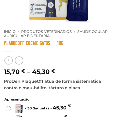
INÍCIO
/
PRODUTOS VETERINÁRIOS
/
SAÚDE OCULAR,
AURICULAR E DENTÁRIA
PlaqueOff Creme Gatos – 10g
Price
15,70
–
45,30
€
€
range:
ProDen PlaqueOff atua de forma sistemática
15,70 €
contra o mau-hálito, tártaro e placa
through
45,30 €
Apresentação
€
45,30
-
30 Saquetas
-
€