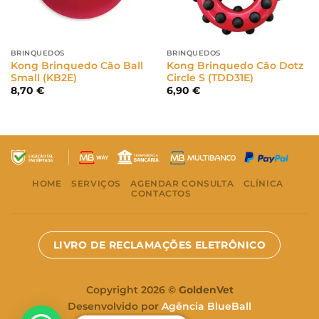
BRINQUEDOS
BRINQUEDOS
Kong Brinquedo Cão Ball
Kong Brinquedo Cão Dotz
Small (KB2E)
Circle S (TDD31E)
8,70
€
6,90
€
HOME
SERVIÇOS
AGENDAR CONSULTA
CLÍNICA
CONTACTOS
LIVRO DE RECLAMAÇÕES ELETRÔNICO
Copyright 2026 ©
GoldenVet
Desenvolvido por
Agência BlueBall