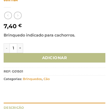
7,40
€
Brinquedo indicado para cachorros.
Quantidade de Kong Brinquedo Cão Puppy Osso S (KP31E) -
ADICIONAR
REF:
G01501
Categorias:
Brinquedos
,
Cão
DESCRIÇÃO