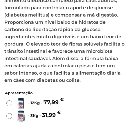
alimento dietético completo para cães adultos,
through
formulado para controlar o aporte de glucose
77,99 €
(diabetes mellitus) e compensar a má digestão.
Proporciona um nível baixo de hidratos de
carbono de libertação rápida da glucose,
ingredientes muito digeríveis e um baixo teor de
gordura. O elevado teor de fibras solúveis facilita o
trânsito intestinal e favorece uma microbiota
intestinal saudável. Além disso, a fórmula baixa
em calorias ajuda a controlar o peso e tem um
sabor intenso, o que facilita a alimentação diária
em cães com diabetes ou colite.
Apresentação
€
77,99
-
12Kg
-
€
31,99
-
3Kg
-