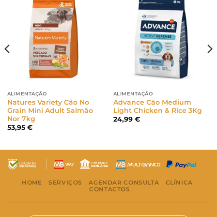
ALIMENTAÇÃO
ALIMENTAÇÃO
Natures Variety Cão No
Advance Cão Medium
Grain Mini Adult Salmão
Light Chicken & Rice 3Kg
Nor 7kg
24,99
€
53,95
€
HOME
SERVIÇOS
AGENDAR CONSULTA
CLÍNICA
CONTACTOS