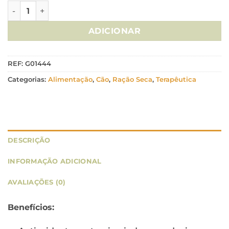
Quantidade de Advance Veterinary Diets Cão Diabetes Coli
ADICIONAR
REF:
G01444
Categorias:
Alimentação
,
Cão
,
Ração Seca
,
Terapêutica
DESCRIÇÃO
INFORMAÇÃO ADICIONAL
AVALIAÇÕES (0)
Benefícios: