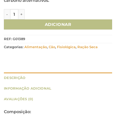
carbono alternativos.
Quantidade de Natures Variety Cão No Grain Medium/Maxi
ADICIONAR
REF:
G01389
Categorias:
Alimentação
,
Cão
,
Fisiológica
,
Ração Seca
DESCRIÇÃO
INFORMAÇÃO ADICIONAL
AVALIAÇÕES (0)
Composição: