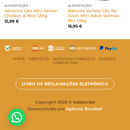
ALIMENTAÇÃO
ALIMENTAÇÃO
Advance Cão Mini Senior
Natures Variety Cão No
Chicken & Rice 1,5Kg
Grain Mini Adult Salmão
Nor 1,5kg
12,99
€
15,95
€
HOME
SERVIÇOS
AGENDAR CONSULTA
CLÍNICA
CONTACTOS
LIVRO DE RECLAMAÇÕES ELETRÔNICO
Copyright 2026 ©
GoldenVet
Desenvolvido por
Agência BlueBall