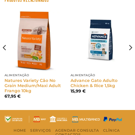
PRODUTOS RELACIONADOS
ALIMENTAÇÃO
ALIMENTAÇÃO
Natures Variety Cão No
Advance Gato Adulto
Grain Medium/Maxi Adult
Chicken & Rice 1,5kg
Frango 10kg
15,99
€
67,95
€
HOME
SERVIÇOS
AGENDAR CONSULTA
CLÍNICA
CONTACTOS