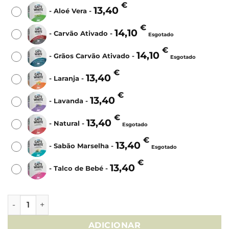
€
13,40
-
Aloé Vera
-
€
14,10
-
Carvão Ativado
-
Esgotado
€
14,10
-
Grãos Carvão Ativado
-
Esgotado
€
13,40
-
Laranja
-
€
13,40
-
Lavanda
-
€
13,40
-
Natural
-
Esgotado
€
13,40
-
Sabão Marselha
-
Esgotado
€
13,40
-
Talco de Bebé
-
Quantidade de Areia Aglomerante Cat's White - 10Lt (Vário
ADICIONAR