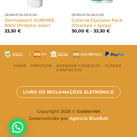
DERMATOLÓGICOS
DERMATOLÓGICOS
Dermoscent SUNFREE
Cutania Glycozoo Pack
30ml (Protetor solar)
(Champô + Spray)
Price
23,30
€
30,00
€
–
33,30
€
range:
30,00 €
through
33,30 €
HOME
SERVIÇOS
AGENDAR CONSULTA
CLÍNICA
CONTACTOS
LIVRO DE RECLAMAÇÕES ELETRÔNICO
Copyright 2026 ©
GoldenVet
Desenvolvido por
Agência BlueBall