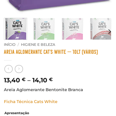
INÍCIO
/
HIGIENE E BELEZA
Areia Aglomerante Cat’s White – 10Lt (Vários)
Price
13,40
–
14,10
€
€
range:
Areia Aglomerante Bentonite Branca
13,40 €
through
Ficha Técnica Cats White
14,10 €
Apresentação