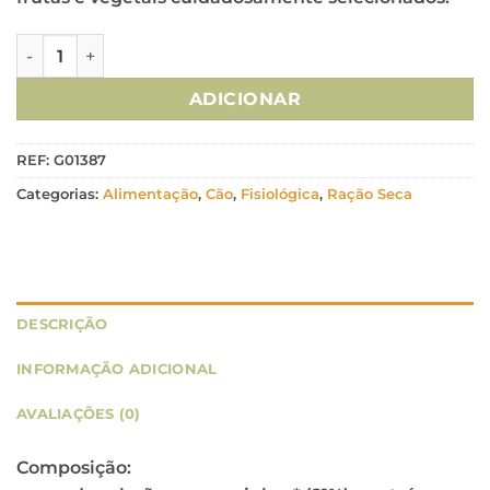
Quantidade de Natures Variety Cão No Grain Medium/Maxi
ADICIONAR
REF:
G01387
Categorias:
Alimentação
,
Cão
,
Fisiológica
,
Ração Seca
DESCRIÇÃO
INFORMAÇÃO ADICIONAL
AVALIAÇÕES (0)
Composição: