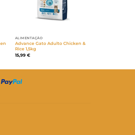
ALIMENTAÇÃO
ken
Advance Gato Adulto Chicken &
Rice 1,5kg
15,99
€
S