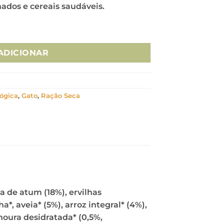
dos e cereais saudáveis.
ty Gato Healthy Grain Kitten Peixe Branco 300gr
ADICIONAR
lógica
,
Gato
,
Ração Seca
a de atum (18%), ervilhas
*, aveia* (5%), arroz integral* (4%),
enoura desidratada* (0,5%,