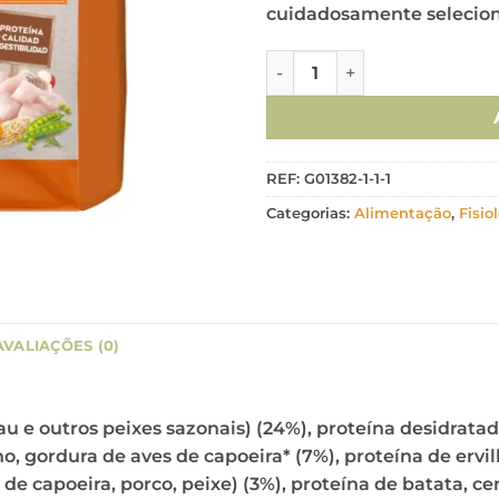
cuidadosamente seleciona
Quantidade de Natures Varie
REF:
G01382-1-1-1
Categorias:
Alimentação
,
Fisio
AVALIAÇÕES (0)
 e outros peixes sazonais) (24%), proteína desidratad
o, gordura de aves de capoeira* (7%), proteína de ervilha
 de capoeira, porco, peixe) (3%), proteína de batata, c