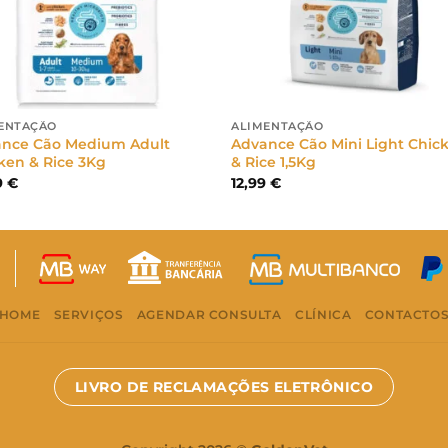
ENTAÇÃO
ALIMENTAÇÃO
nce Cão Medium Adult
Advance Cão Mini Light Chic
ken & Rice 3Kg
& Rice 1,5Kg
9
€
12,99
€
HOME
SERVIÇOS
AGENDAR CONSULTA
CLÍNICA
CONTACTO
LIVRO DE RECLAMAÇÕES ELETRÔNICO