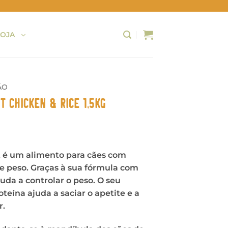
LOJA
ÃO
t Chicken & Rice 1,5Kg
t é um alimento para cães com
e peso. Graças à sua fórmula com
juda a controlar o peso. O seu
oteína ajuda a saciar o apetite e a
r.