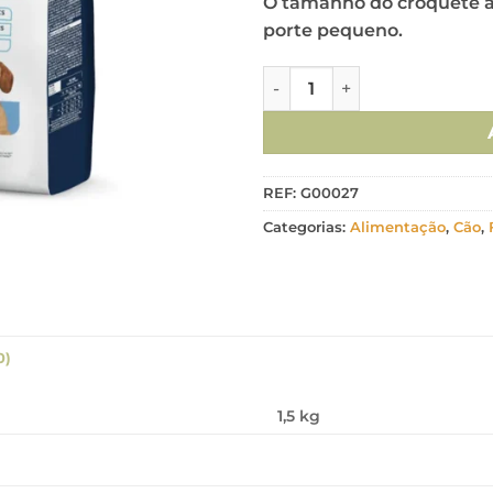
O tamanho do croquete a
porte pequeno.
Quantidade de Advance Cão 
REF:
G00027
Categorias:
Alimentação
,
Cão
,
0)
1,5 kg