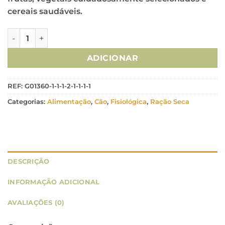
cereais saudáveis.
Quantidade de Natures Variety Cão Healthy Grain Medium
ADICIONAR
REF:
G01360-1-1-1-2-1-1-1-1
Categorias:
Alimentação
,
Cão
,
Fisiológica
,
Ração Seca
DESCRIÇÃO
INFORMAÇÃO ADICIONAL
AVALIAÇÕES (0)