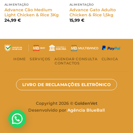
ALIMENTAÇÃO
ALIMENTAÇÃO
Advance Cão Medium
Advance Gato Adulto
Light Chicken & Rice 3Kg
Chicken & Rice 1,5kg
24,99
€
15,99
€
HOME
SERVIÇOS
AGENDAR CONSULTA
CLÍNICA
CONTACTOS
LIVRO DE RECLAMAÇÕES ELETRÔNICO
Copyright 2026 ©
GoldenVet
Desenvolvido por
Agência BlueBall