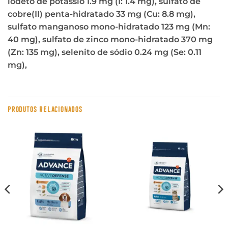
iodeto de potássio 1.9 mg (I: 1.4 mg), sulfato de
cobre(II) penta-hidratado 33 mg (Cu: 8.8 mg),
sulfato manganoso mono-hidratado 123 mg (Mn:
40 mg), sulfato de zinco mono-hidratado 370 mg
(Zn: 135 mg), selenito de sódio 0.24 mg (Se: 0.11
mg),
PRODUTOS RELACIONADOS