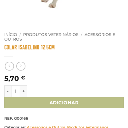
INÍCIO
/
PRODUTOS VETERINÁRIOS
/
ACESSÓRIOS E
OUTROS
Colar Isabelino 12,5cm
5,70
€
Quantidade de Colar Isabelino 12,5cm
ADICIONAR
REF:
G00166
Categorias:
Acessórios e Outros
,
Produtos Veterinários