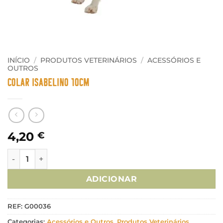
INÍCIO
/
PRODUTOS VETERINÁRIOS
/
ACESSÓRIOS E
OUTROS
Colar Isabelino 10cm
4,20
€
Quantidade de Colar Isabelino 10cm
ADICIONAR
REF:
G00036
Categorias:
Acessórios e Outros
,
Produtos Veterinários