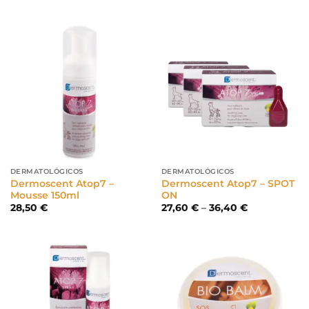
DERMATOLÓGICOS
DERMATOLÓGICOS
Dermoscent Atop7 –
Dermoscent Atop7 – SPOT
Mousse 150ml
ON
Price
28,50
€
27,60
€
–
36,40
€
range:
27,60 €
through
36,40 €