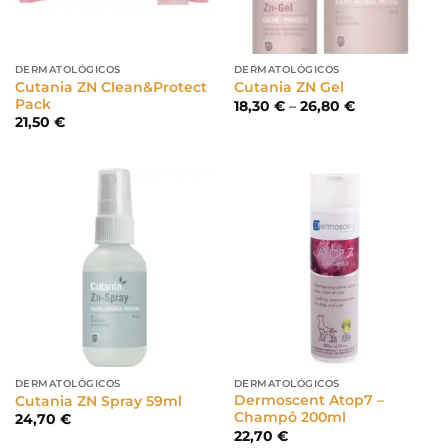
DERMATOLÓGICOS
DERMATOLÓGICOS
Cutania ZN Clean&Protect
Cutania ZN Gel
Pack
Price
18,30
€
–
26,80
€
range:
21,50
€
18,30 €
through
26,80 €
DERMATOLÓGICOS
DERMATOLÓGICOS
Dermoscent Atop7 –
Cutania ZN Spray 59ml
Champô 200ml
24,70
€
22,70
€