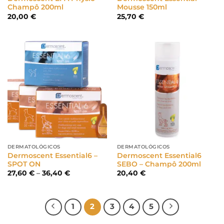
Champô 200ml
Mousse 150ml
20,00
€
25,70
€
DERMATOLÓGICOS
DERMATOLÓGICOS
Dermoscent Essential6 –
Dermoscent Essential6
SPOT ON
SEBO – Champô 200ml
Price
27,60
€
–
36,40
€
20,40
€
range:
27,60 €
through
36,40 €
1
2
3
4
5