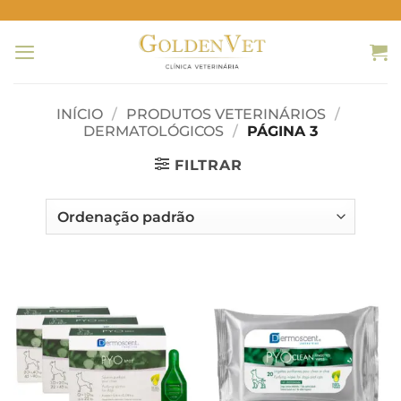
Skip
to
content
INÍCIO
/
PRODUTOS VETERINÁRIOS
/
DERMATOLÓGICOS
/
PÁGINA 3
FILTRAR