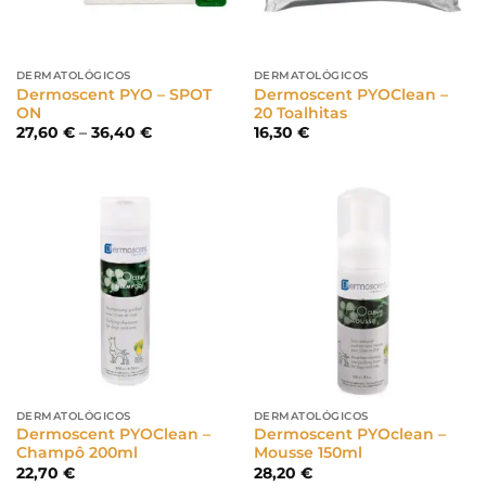
DERMATOLÓGICOS
DERMATOLÓGICOS
Dermoscent PYO – SPOT
Dermoscent PYOClean –
ON
20 Toalhitas
Price
27,60
€
–
36,40
€
16,30
€
range:
27,60 €
through
36,40 €
DERMATOLÓGICOS
DERMATOLÓGICOS
Dermoscent PYOClean –
Dermoscent PYOclean –
Champô 200ml
Mousse 150ml
22,70
€
28,20
€