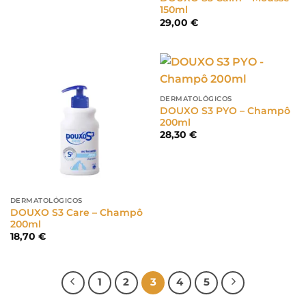
150ml
29,00
€
DERMATOLÓGICOS
DOUXO S3 PYO – Champô
200ml
28,30
€
DERMATOLÓGICOS
DOUXO S3 Care – Champô
200ml
18,70
€
1
2
3
4
5