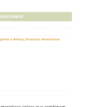
 Reparador Cicatrizante - 30gr
ADICIONAR
giene e Beleza
,
Produtos Veterinários
acterísticas únicas que combinam