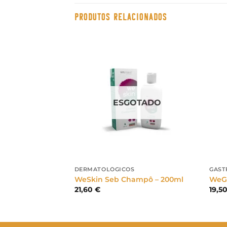
PRODUTOS RELACIONADOS
ESGOTADO
IS
DERMATOLÓGICOS
GAST
fusor + Recarga
WeSkin Seb Champô – 200ml
WeGa
21,60
€
19,5