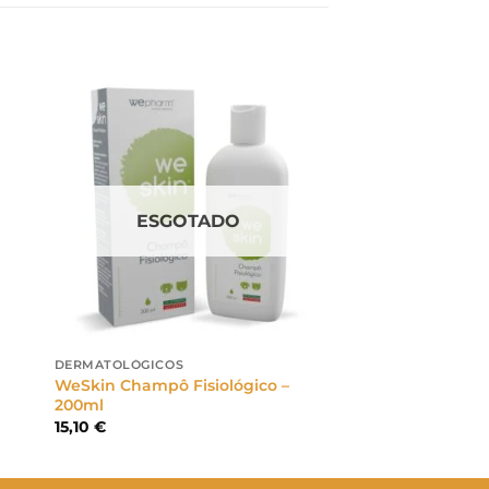
ESGOTADO
DERMATOLÓGICOS
WeSkin Champô Fisiológico –
200ml
15,10
€