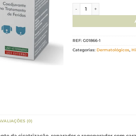
Quantidade de WeSkin Creme
REF:
G01866-1
Categorias:
Dermatológicos
,
Hi
AVALIAÇÕES (0)
e da cicatrização, reparador e regenerador com car