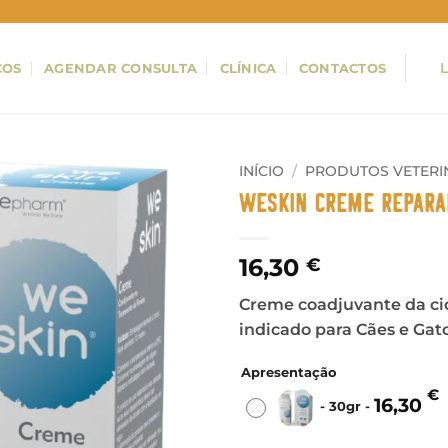
ÇOS
AGENDAR CONSULTA
CLÍNICA
CONTACTOS
INÍCIO
/
PRODUTOS VETERI
WeSkin Creme Repara
16,30
€
Creme coadjuvante da cic
indicado para Cães e Gat
Apresentação
€
16,30
-
30gr
-