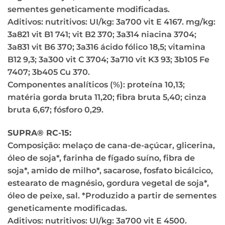
sementes geneticamente modificadas.
Aditivos: nutritivos: UI/kg: 3a700 vit E 4167. mg/kg:
3a821 vit B1 741; vit B2 370; 3a314 niacina 3704;
3a831 vit B6 370; 3a316 ácido fólico 18,5; vitamina
B12 9,3; 3a300 vit C 3704; 3a710 vit K3 93; 3b105 Fe
7407; 3b405 Cu 370.
Componentes analíticos (%): proteína 10,13;
matéria gorda bruta 11,20; fibra bruta 5,40; cinza
bruta 6,67; fósforo 0,29.
SUPRA® RC-15:
Composição: melaço de cana-de-açúcar, glicerina,
óleo de soja*, farinha de fígado suíno, fibra de
soja*, amido de milho*, sacarose, fosfato bicálcico,
estearato de magnésio, gordura vegetal de soja*,
óleo de peixe, sal. *Produzido a partir de sementes
geneticamente modificadas.
Aditivos: nutritivos: UI/kg: 3a700 vit E 4500.