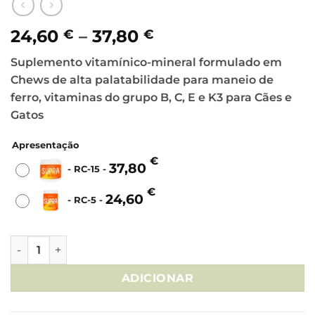
Price
24,60
–
37,80
€
€
range:
Suplemento vitamínico-mineral formulado em
24,60 €
Chews de alta palatabilidade para maneio de
through
ferro, vitaminas do grupo B, C, E e K3 para Cães e
37,80 €
Gatos
Apresentação
€
37,80
-
RC-15
-
€
24,60
-
RC-5
-
Quantidade de Supra RC-5/15 - 30 Chews
ADICIONAR