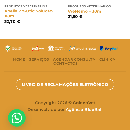
PRODUTOS VETERINÁRIOS
PRODUTOS VETERINÁRIOS
Abelia Zn-Otic Solução
WeHemo – 30ml
118ml
21,50
€
32,70
€
HOME
SERVIÇOS
AGENDAR CONSULTA
CLÍNICA
CONTACTOS
LIVRO DE RECLAMAÇÕES ELETRÔNICO
Copyright 2026 ©
GoldenVet
Desenvolvido por
Agência BlueBall