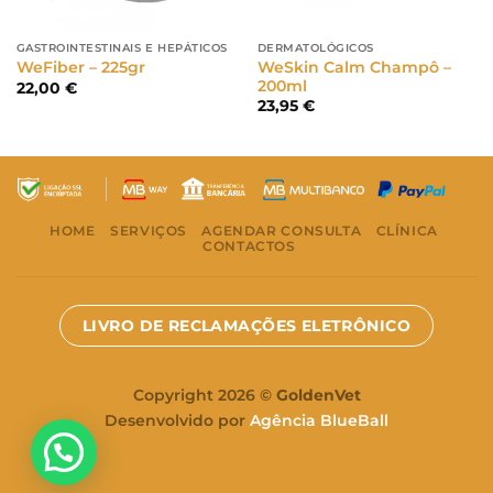
GASTROINTESTINAIS E HEPÁTICOS
DERMATOLÓGICOS
WeSkin Calm Champô –
WeFiber – 225gr
200ml
22,00
€
23,95
€
HOME
SERVIÇOS
AGENDAR CONSULTA
CLÍNICA
CONTACTOS
LIVRO DE RECLAMAÇÕES ELETRÔNICO
Copyright 2026 ©
GoldenVet
Desenvolvido por
Agência BlueBall