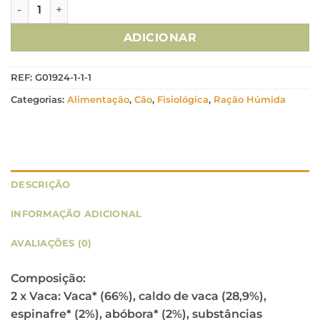
Quantidade de Natures Variety Cão No Grain Medium/Maxi 
ADICIONAR
REF:
G01924-1-1-1
Categorias:
Alimentação
,
Cão
,
Fisiológica
,
Ração Húmida
DESCRIÇÃO
INFORMAÇÃO ADICIONAL
AVALIAÇÕES (0)
Composição:
2 x Vaca: Vaca* (66%), caldo de vaca (28,9%),
espinafre* (2%), abóbora* (2%), substâncias