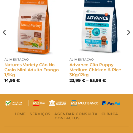
ALIMENTAÇÃO
ALIMENTAÇÃO
Natures Variety Cão No
Advance Cão Puppy
Grain Mini Adulto Frango
Medium Chicken & Rice
1,5Kg
3Kg/12kg
Price
14,95
€
23,99
€
–
65,99
€
range:
23,99 €
through
65,99 €
HOME
SERVIÇOS
AGENDAR CONSULTA
CLÍNICA
CONTACTOS