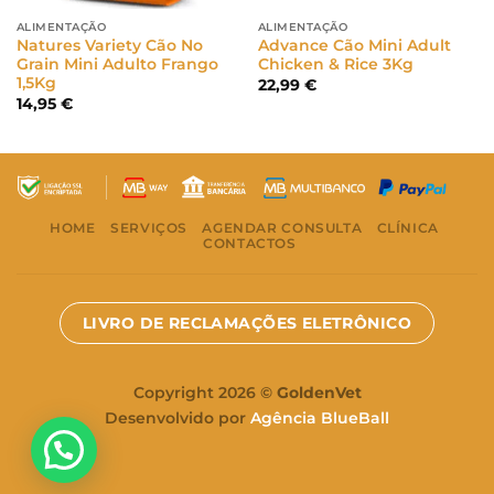
ALIMENTAÇÃO
ALIMENTAÇÃO
Natures Variety Cão No
Advance Cão Mini Adult
Grain Mini Adulto Frango
Chicken & Rice 3Kg
1,5Kg
22,99
€
14,95
€
HOME
SERVIÇOS
AGENDAR CONSULTA
CLÍNICA
CONTACTOS
LIVRO DE RECLAMAÇÕES ELETRÔNICO
Copyright 2026 ©
GoldenVet
Desenvolvido por
Agência BlueBall