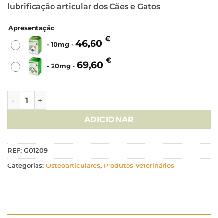
lubrificação articular dos Cães e Gatos
69,60 €
Apresentação
€
46,60
-
10mg
-
€
69,60
-
20mg
-
Quantidade de Omnicondro 10/20mg - 60 Comprimidos
ADICIONAR
REF:
G01209
Categorias:
Osteoarticulares
,
Produtos Veterinários