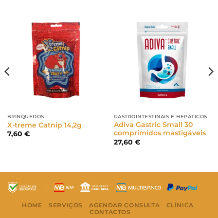
BRINQUEDOS
GASTROINTESTINAIS E HEPÁTICOS
Adiva Gastric Small 30
X-treme Catnip 14,2g
comprimidos mastigáveis
7,60
€
27,60
€
HOME
SERVIÇOS
AGENDAR CONSULTA
CLÍNICA
CONTACTOS