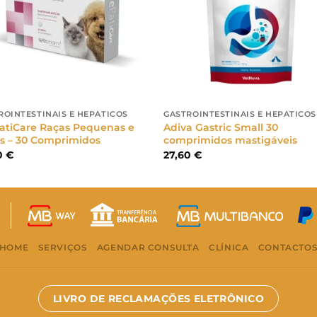
ROINTESTINAIS E HEPÁTICOS
GASTROINTESTINAIS E HEPÁTICOS
tiCare Raças Pequenas e
Adiva Gastric Small 30
s – 30 Comprimidos
comprimidos mastigáveis
0
€
27,60
€
HOME
SERVIÇOS
AGENDAR CONSULTA
CLÍNICA
CONTACTO
LIVRO DE RECLAMAÇÕES ELETRÔNICO