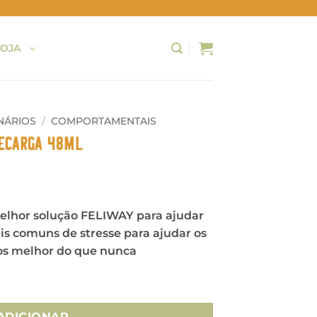
LOJA
NÁRIOS
/
COMPORTAMENTAIS
ecarga 48ml
lhor solução FELIWAY para ajudar
ais comuns de stresse para ajudar os
los melhor do que nunca
imum - Recarga 48ml
ADICIONAR