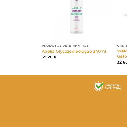
IS
PRODUTOS VETERINÁRIOS
GAST
WePa
carga 48ml
Abelia Glycozoo Solução 240ml
Gato
39,20
€
32,6