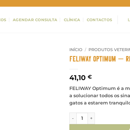
ÇOS
AGENDAR CONSULTA
CLÍNICA
CONTACTOS
INÍCIO
/
PRODUTOS VETERI
Feliway Optimum – R
41,10
€
FELIWAY Optimum é a me
a solucionar todos os sin
gatos a estarem tranqui
Quantidade de Feliway Opt