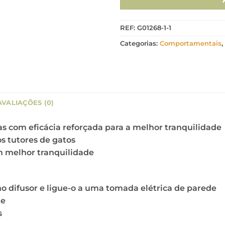
REF:
G01268-1-1
Categorias:
Comportamentais
,
AVALIAÇÕES (0)
 com eficácia reforçada para a melhor tranquilidade
os tutores de gatos
m melhor tranquilidade
 no difusor e ligue-o a uma tomada elétrica de parede
te
s