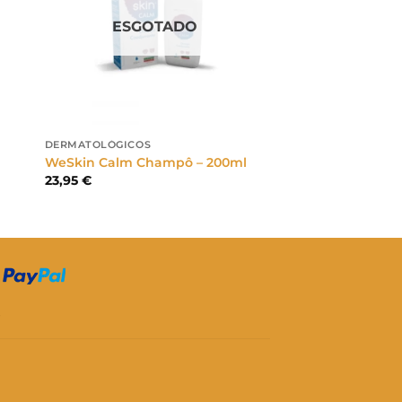
ESGOTADO
DERMATOLÓGICOS
WeSkin Calm Champô – 200ml
23,95
€
S