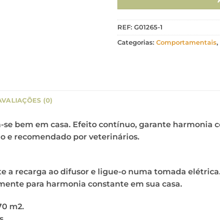
REF:
G01265-1
Categorias:
Comportamentais
,
AVALIAÇÕES (0)
m-se bem em casa. Efeito contínuo, garante harmonia c
do e recomendado por veterinários.
e a recarga ao difusor e ligue-o numa tomada elétrica
mente para harmonia constante em sua casa.
70 m2.
s.