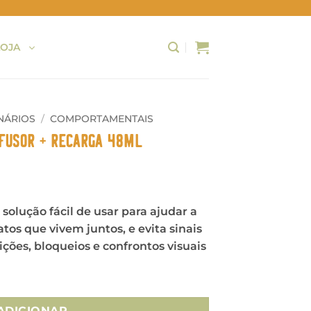
LOJA
NÁRIOS
/
COMPORTAMENTAIS
fusor + Recarga 48ml
lução fácil de usar para ajudar a
atos que vivem juntos, e evita sinais
ções, bloqueios e confrontos visuais
ds - Difusor + Recarga 48ml
ADICIONAR