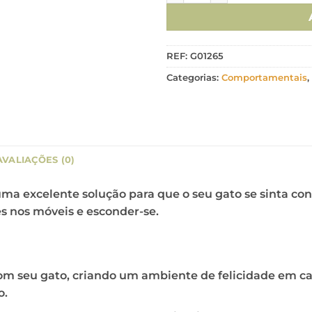
REF:
G01265
Categorias:
Comportamentais
,
AVALIAÇÕES (0)
ma excelente solução para que o seu gato se sinta conf
 nos móveis e esconder-se.
om seu gato, criando um ambiente de felicidade em ca
o.