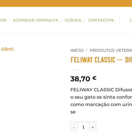
ÇOS
AGENDAR CONSULTA
CLÍNICA
CONTACTOS
INÍCIO
/
PRODUTOS VETERI
Feliway Classic – Di
38,70
€
FELIWAY CLASSIC Difusor
o seu gato se sinta confor
como marcação com urina
se
Quantidade de Feliway Class