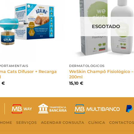
ESGOTADO
ORTAMENTAIS
DERMATOLÓGICOS
ma Cats Difusor + Recarga
WeSkin Champô Fisiológico –
l
200ml
0
€
15,10
€
HOME
SERVIÇOS
AGENDAR CONSULTA
CLÍNICA
CONTACTO