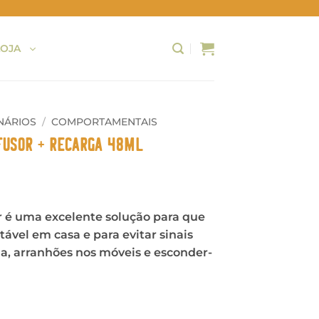
LOJA
NÁRIOS
/
COMPORTAMENTAIS
fusor + Recarga 48ml
 é uma excelente solução para que
tável em casa e para evitar sinais
, arranhões nos móveis e esconder-
ic - Difusor + Recarga 48ml