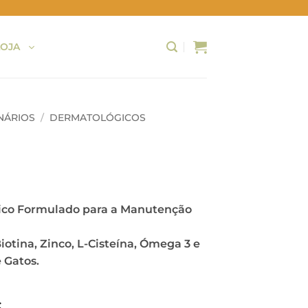
LOJA
NÁRIOS
/
DERMATOLÓGICOS
rice
ange:
co Formulado para a Manutenção
9,95 €
hrough
tina, Zinco, L-Cisteína, Ómega 3 e
5,10 €
 Gatos.
€