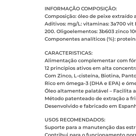
INFORMAÇÃO COMPOSIÇÃO:
Composição: óleo de peixe extraído a 
Aditivos: mg/L: vitaminas: 3a700 vit 
200. Oligoelementos: 3b603 zinco 100
Componentes analíticos (%): proteína 
CARACTERISTICAS:
Alimentação complementar com fór
12 princípios ativos em alta concent
Com Zinco, L-cisteína, Biotina, Pant
Rico em ómega-3 (DHA e EPA) e óme
Óleo altamente palatável – Facilita a
Método patenteado de extração a fr
Desenvolvido e fabricado em Espan
USOS RECOMENDADOS:
Suporte para a manutenção das estr
Contribui para o funcionamento norm