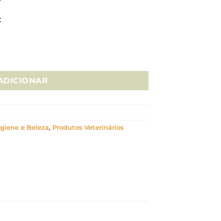
€
l Care
ADICIONAR
giene e Beleza
,
Produtos Veterinários