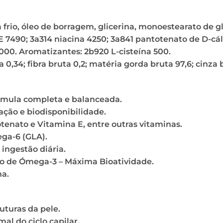
frio, óleo de borragem, glicerina, monoestearato de gli
E 7490; 3a314 niacina 4250; 3a841 pantotenato de D-cálc
00. Aromatizantes: 2b920 L-cisteína ​​500.
0,34; fibra bruta 0,2; matéria gorda bruta 97,6; cinza b
mula completa e balanceada.
ração e biodisponibilidade.
otenato e Vitamina E, entre outras vitaminas.
ga-6 (GLA).
 ingestão diária.
io de Ómega-3 – Máxima Bioatividade.
ha.
uturas da pele.
al do ciclo capilar.