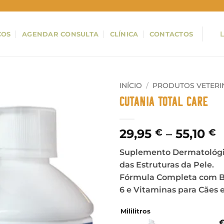
ÇOS
AGENDAR CONSULTA
CLÍNICA
CONTACTOS
INÍCIO
/
PRODUTOS VETERI
Cutania Total Care
P
29,95
–
55,10
€
€
r
Suplemento Dermatológi
2
das Estruturas da Pele.
t
Fórmula Completa com Bio
5
6 e Vitaminas para Cães e
Mililitros