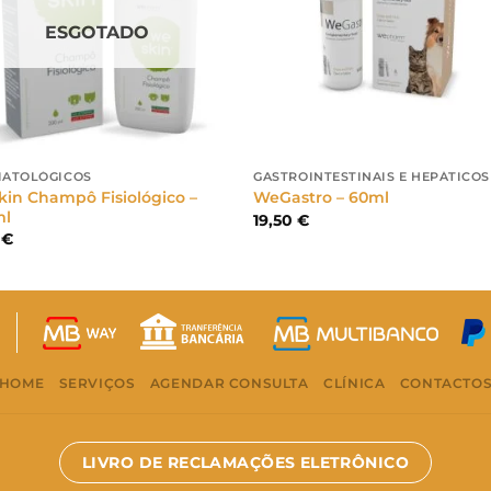
ESGOTADO
ATOLÓGICOS
GASTROINTESTINAIS E HEPÁTICOS
in Champô Fisiológico –
WeGastro – 60ml
ml
19,50
€
0
€
HOME
SERVIÇOS
AGENDAR CONSULTA
CLÍNICA
CONTACTO
LIVRO DE RECLAMAÇÕES ELETRÔNICO