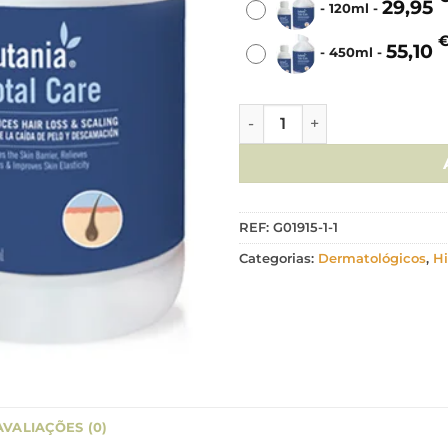
29,95
-
120ml
-
55,10
-
450ml
-
Quantidade de Cutania Tota
REF:
G01915-1-1
Categorias:
Dermatológicos
,
Hi
AVALIAÇÕES (0)