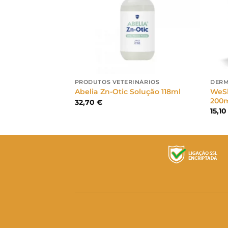
IS
PRODUTOS VETERINÁRIOS
DERM
WeSk
carga 48ml
Abelia Zn-Otic Solução 118ml
200
32,70
€
15,1