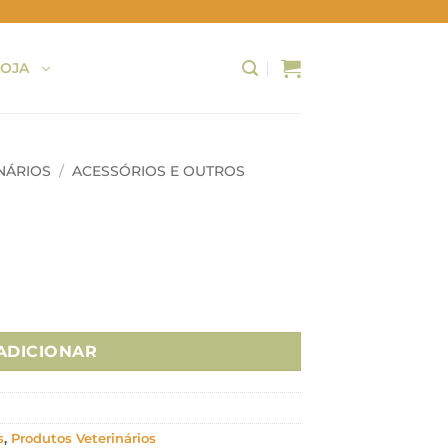
LOJA
NÁRIOS
/
ACESSÓRIOS E OUTROS
ino 35cm
ADICIONAR
s
,
Produtos Veterinários