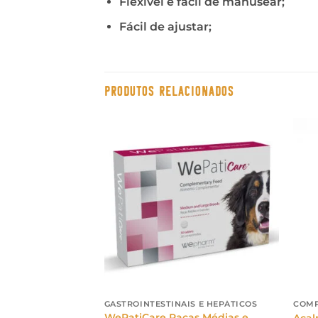
Flexível e fácil de manusear;
Fácil de ajustar;
PRODUTOS RELACIONADOS
S E HEPÁTICOS
GASTROINTESTINAIS E HEPÁTICOS
COMP
WePatiCare Raças Médias e
Acal