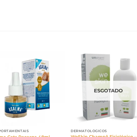
ESGOTADO
ORTAMENTAIS
DERMATOLÓGICOS
WeSkin Champô Fisiológico –
ma Cats Recarga 48ml