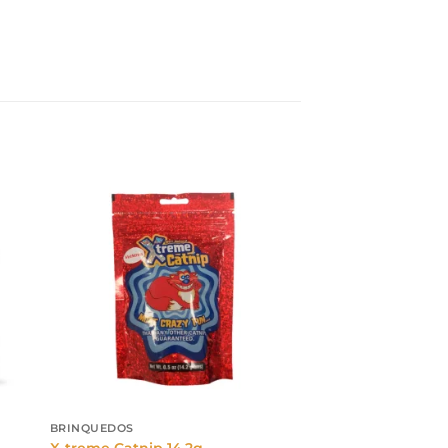
BRINQUEDOS
X-treme Catnip 14,2g