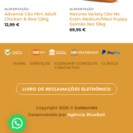
ALIMENTAÇÃO
ALIMENTAÇÃO
Advance Cão Mini Adult
Natures Variety Cão No
Chicken & Rice 1,5Kg
Grain Medium/Maxi Puppy
Salmão Nor 10kg
12,99
€
69,95
€
HOME
SERVIÇOS
AGENDAR CONSULTA
CLÍNICA
CONTACTOS
LIVRO DE RECLAMAÇÕES ELETRÔNICO
Copyright 2026 ©
GoldenVet
Desenvolvido por
Agência BlueBall