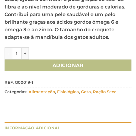
fibra e ao nível moderado de gorduras e calorias.
Contribui para uma pele saudável e um pelo
brilhante graças aos ácidos gordos ómega 6 e
ómega 3 e ao zinco. O tamanho do croquete
adapta-se à mandíbula dos gatos adultos.
Quantidade de Advance Gato Sterilized Sensitive Salmon 
ADICIONAR
REF:
G00019-1
Categorias:
Alimentação
,
Fisiológica
,
Gato
,
Ração Seca
INFORMAÇÃO ADICIONAL