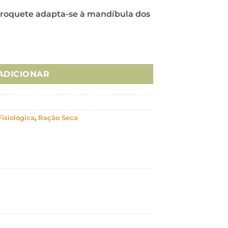
roquete adapta-se à mandíbula dos
Initial (Mother&Baby dog) 3Kg
ADICIONAR
Fisiológica
,
Ração Seca