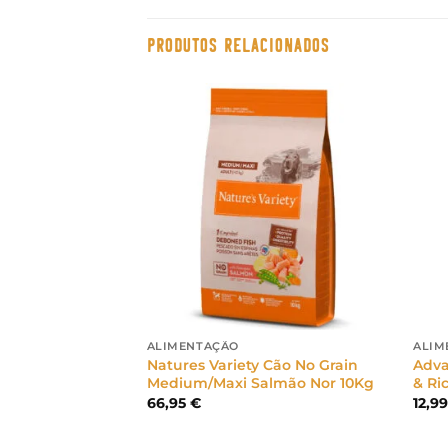
PRODUTOS RELACIONADOS
ALIMENTAÇÃO
ALIM
Cão No Grain Mini
Natures Variety Cão No Grain
Adva
g
Medium/Maxi Salmão Nor 10Kg
& Ri
66,95
€
12,9