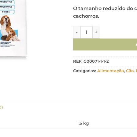
O tamanho reduzido do c
cachorros.
Quantidade de Advance Cão 
REF:
G00071-1-1-2
Categorias:
Alimentação
,
Cão
,
0)
1,5 kg