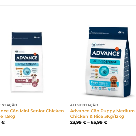
ENTAÇÃO
ALIMENTAÇÃO
nce Cão Mini Senior Chicken
Advance Cão Puppy Medium
ce 1,5Kg
Chicken & Rice 3Kg/12kg
Price
9
€
23,99
€
–
65,99
€
range:
23,99 €
through