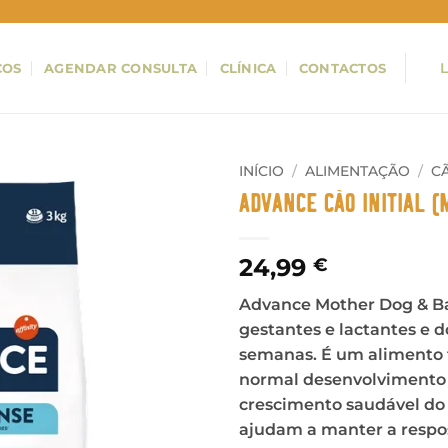
ÇOS
AGENDAR CONSULTA
CLÍNICA
CONTACTOS
INÍCIO
/
ALIMENTAÇÃO
/
C
Advance Cão Initial 
24,99
€
Advance Mother Dog & Ba
gestantes e lactantes e d
semanas. É um alimento fá
normal desenvolvimento d
crescimento saudável do
ajudam a manter a respos