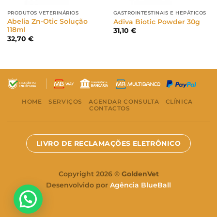
PRODUTOS VETERINÁRIOS
GASTROINTESTINAIS E HEPÁTICOS
Abelia Zn-Otic Solução
Adiva Biotic Powder 30g
118ml
31,10
€
32,70
€
HOME
SERVIÇOS
AGENDAR CONSULTA
CLÍNICA
CONTACTOS
LIVRO DE RECLAMAÇÕES ELETRÔNICO
Copyright 2026 ©
GoldenVet
Desenvolvido por
Agência BlueBall